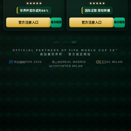
★★★★★
★★★★★
世界杯首存返利68%
国际足联 授权转播
官方注册入口
官方注册入口
备份链接
备份链接
直播平台 ：58261·me
访问
OFFICIAL PARTNERS OF FIFA WORLD CUP 26™
美加墨世界杯 · 官方指定网站
FIFA 2026
REAL MADRID
AC MILAN
INTER MILAN